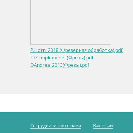
P.Horn_2018 (Фрезерная обработка).pdf
TIZ Implements (Фрезы).pdf
DAndrea_2013(Фрезы).pdf
Сотрудничество с нами
Вакансии